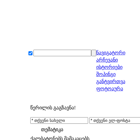
ნავიგატორი
არჩევანი
ისტორიები
შოპინგი
განტვირთვა
ფოტოაურა
წერილის გაგზავნა!
თემატიკა
ქალბატონებს
მამაკაცებს