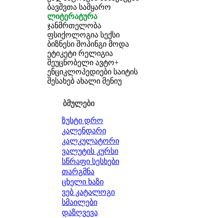
ბავშვთა სამყარო
ლიტერატურა
ჯანმრთელობა
ფსიქოლოგია
სექსი
ბიზნესი
შოპინგი
მოდა
ეტიკეტი
რელიგია
შეუცნობელი
ავტო+
ენციკლოპედიები
საიტის
შესახებ
ახალი მენიუ
ბმულები
ზუსტი დრო
კალენდარი
კალკულატორი
ვალუტის კურსი
სწრაფი სესხები
თარგმნა
ცხელი ხაზი
ვებ კატალოგი
სმაილები
დაზღვევა