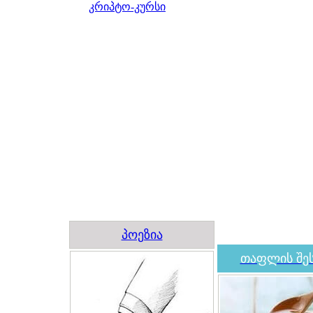
კრიპტო-კურსი
პოეზია
თაფლის შეს