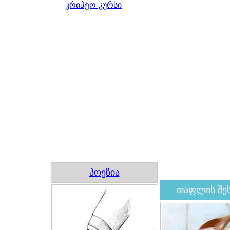
კრიპტო-კურსი
პოეზია
თაფლის შეს