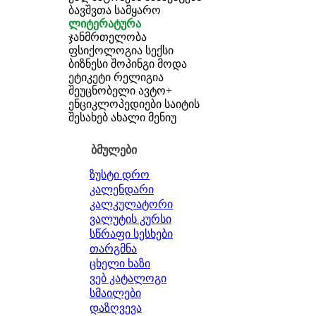
ბავშვთა სამყარო
ლიტერატურა
ჯანმრთელობა
ფსიქოლოგია
სექსი
ბიზნესი
შოპინგი
მოდა
ეტიკეტი
რელიგია
შეუცნობელი
ავტო+
ენციკლოპედიები
საიტის
შესახებ
ახალი მენიუ
ბმულები
ზუსტი დრო
კალენდარი
კალკულატორი
ვალუტის კურსი
სწრაფი სესხები
თარგმნა
ცხელი ხაზი
ვებ კატალოგი
სმაილები
დაზღვევა