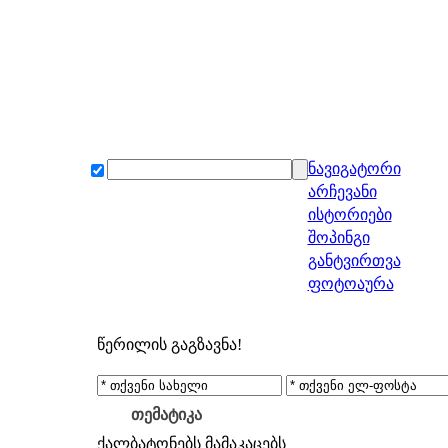
ნავიგატორი
არჩევანი
ისტორიები
შოპინგი
განტვირთვა
ფოტოაურა
წერილის გაგზავნა!
თემატიკა
ქალბატონებს
მამაკაცებს