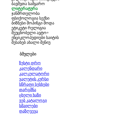
ბავშვთა სამყარო
ლიტერატურა
ჯანმრთელობა
ფსიქოლოგია
სექსი
ბიზნესი
შოპინგი
მოდა
ეტიკეტი
რელიგია
შეუცნობელი
ავტო+
ენციკლოპედიები
საიტის
შესახებ
ახალი მენიუ
ბმულები
ზუსტი დრო
კალენდარი
კალკულატორი
ვალუტის კურსი
სწრაფი სესხები
თარგმნა
ცხელი ხაზი
ვებ კატალოგი
სმაილები
დაზღვევა