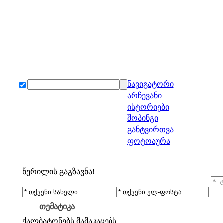
ნავიგატორი
არჩევანი
ისტორიები
შოპინგი
განტვირთვა
ფოტოაურა
წერილის გაგზავნა!
თემატიკა
ქალბატონებს
მამაკაცებს