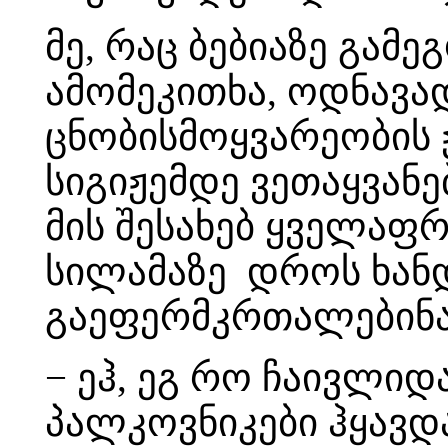
მე, რაც ბებიაზე გამე
ამომეკითხა, ოდნავა
ცნობისმოყვარეობის ჟ
სიგიჟემდე ვეთაყვანე
მის შესახებ ყველაფ
სილამაზე დროს ხანდ
გაეფერმკრთალებინა
− ეჰ, ეგ რო ჩაივლიდ
პალკოვნიკები ჰყავდა