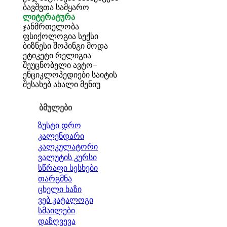
ბავშვთა სამყარო
ლიტერატურა
ჯანმრთელობა
ფსიქოლოგია
სექსი
ბიზნესი
შოპინგი
მოდა
ეტიკეტი
რელიგია
შეუცნობელი
ავტო+
ენციკლოპედიები
საიტის
შესახებ
ახალი მენიუ
ბმულები
ზუსტი დრო
კალენდარი
კალკულატორი
ვალუტის კურსი
სწრაფი სესხები
თარგმნა
ცხელი ხაზი
ვებ კატალოგი
სმაილები
დაზღვევა