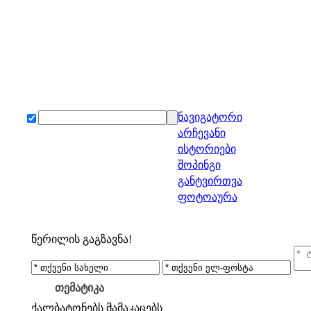
ნავიგატორი
არჩევანი
ისტორიები
შოპინგი
განტვირთვა
ფოტოაურა
წერილის გაგზავნა!
თემატიკა
ქალბატონებს
მამაკაცებს