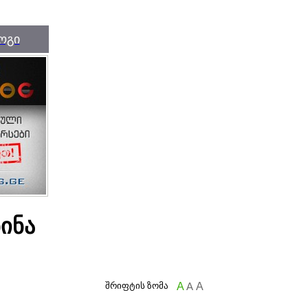
ოგი
ნინა
შრიფტის ზომა
A
A
A