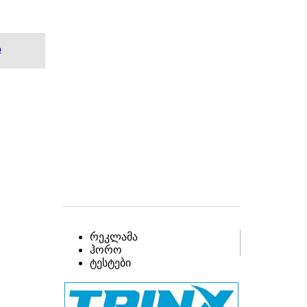
ა
რეკლამა
ჰორო
ტესტები