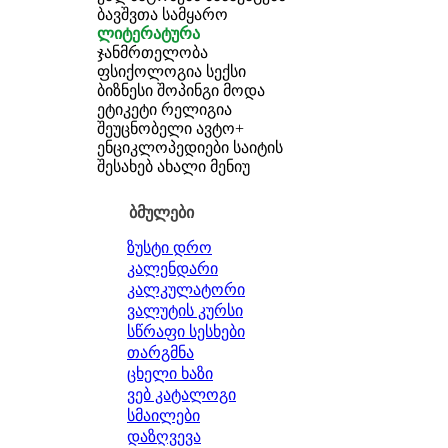
ბავშვთა სამყარო
ლიტერატურა
ჯანმრთელობა
ფსიქოლოგია
სექსი
ბიზნესი
შოპინგი
მოდა
ეტიკეტი
რელიგია
შეუცნობელი
ავტო+
ენციკლოპედიები
საიტის
შესახებ
ახალი მენიუ
ბმულები
ზუსტი დრო
კალენდარი
კალკულატორი
ვალუტის კურსი
სწრაფი სესხები
თარგმნა
ცხელი ხაზი
ვებ კატალოგი
სმაილები
დაზღვევა