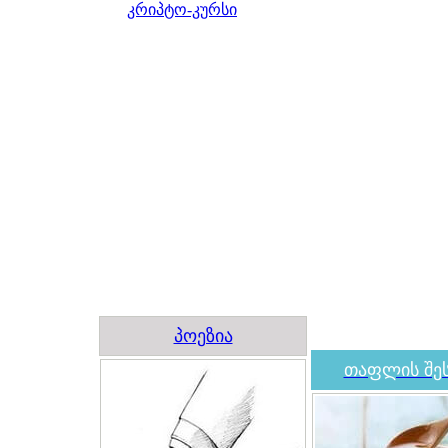
კრიპტო-კურსი
პოეზია
თაფლის შეს