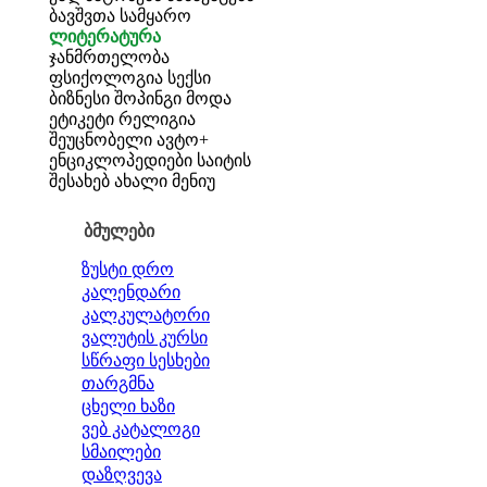
ბავშვთა სამყარო
ლიტერატურა
ჯანმრთელობა
ფსიქოლოგია
სექსი
ბიზნესი
შოპინგი
მოდა
ეტიკეტი
რელიგია
შეუცნობელი
ავტო+
ენციკლოპედიები
საიტის
შესახებ
ახალი მენიუ
ბმულები
ზუსტი დრო
კალენდარი
კალკულატორი
ვალუტის კურსი
სწრაფი სესხები
თარგმნა
ცხელი ხაზი
ვებ კატალოგი
სმაილები
დაზღვევა