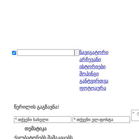
ნავიგატორი
არჩევანი
ისტორიები
შოპინგი
განტვირთვა
ფოტოაურა
წერილის გაგზავნა!
თემატიკა
ქალბატონებს
მამაკაცებს