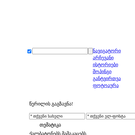
ნავიგატორი
არჩევანი
ისტორიები
შოპინგი
განტვირთვა
ფოტოაურა
წერილის გაგზავნა!
თემატიკა
ქალბატონებს
მამაკაცებს