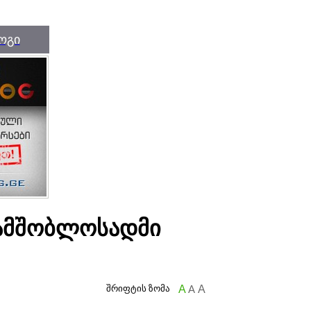
ოგი
სამშობლოსადმი
შრიფტის ზომა
A
A
A