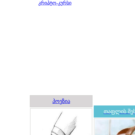
კრიპტო-კურსი
პოეზია
თაფლის შეს