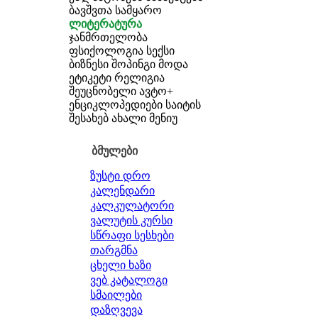
ბავშვთა სამყარო
ლიტერატურა
ჯანმრთელობა
ფსიქოლოგია
სექსი
ბიზნესი
შოპინგი
მოდა
ეტიკეტი
რელიგია
შეუცნობელი
ავტო+
ენციკლოპედიები
საიტის
შესახებ
ახალი მენიუ
ბმულები
ზუსტი დრო
კალენდარი
კალკულატორი
ვალუტის კურსი
სწრაფი სესხები
თარგმნა
ცხელი ხაზი
ვებ კატალოგი
სმაილები
დაზღვევა