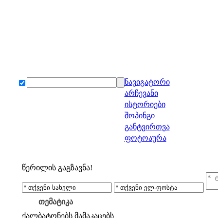
ნავიგატორი
არჩევანი
ისტორიები
შოპინგი
განტვირთვა
ფოტოაურა
წერილის გაგზავნა!
თემატიკა
ქალბატონებს
მამაკაცებს