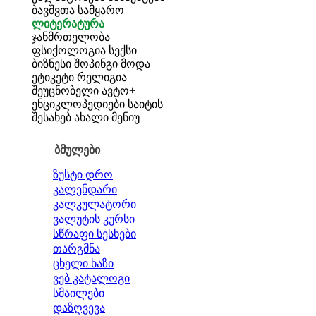
ბავშვთა სამყარო
ლიტერატურა
ჯანმრთელობა
ფსიქოლოგია
სექსი
ბიზნესი
შოპინგი
მოდა
ეტიკეტი
რელიგია
შეუცნობელი
ავტო+
ენციკლოპედიები
საიტის
შესახებ
ახალი მენიუ
ბმულები
ზუსტი დრო
კალენდარი
კალკულატორი
ვალუტის კურსი
სწრაფი სესხები
თარგმნა
ცხელი ხაზი
ვებ კატალოგი
სმაილები
დაზღვევა