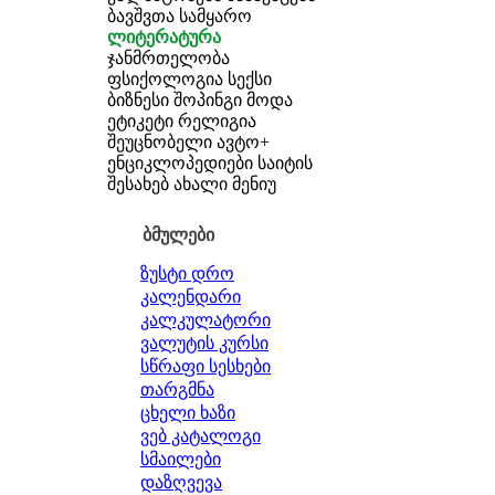
ბავშვთა სამყარო
ლიტერატურა
ჯანმრთელობა
ფსიქოლოგია
სექსი
ბიზნესი
შოპინგი
მოდა
ეტიკეტი
რელიგია
შეუცნობელი
ავტო+
ენციკლოპედიები
საიტის
შესახებ
ახალი მენიუ
ბმულები
ზუსტი დრო
კალენდარი
კალკულატორი
ვალუტის კურსი
სწრაფი სესხები
თარგმნა
ცხელი ხაზი
ვებ კატალოგი
სმაილები
დაზღვევა