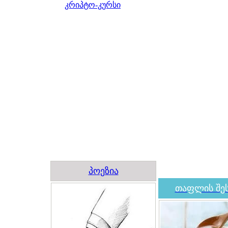
კრიპტო-კურსი
პოეზია
თაფლის შეს