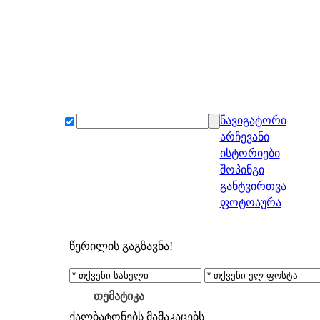
ნავიგატორი
არჩევანი
ისტორიები
შოპინგი
განტვირთვა
ფოტოაურა
წერილის გაგზავნა!
თემატიკა
ქალბატონებს
მამაკაცებს