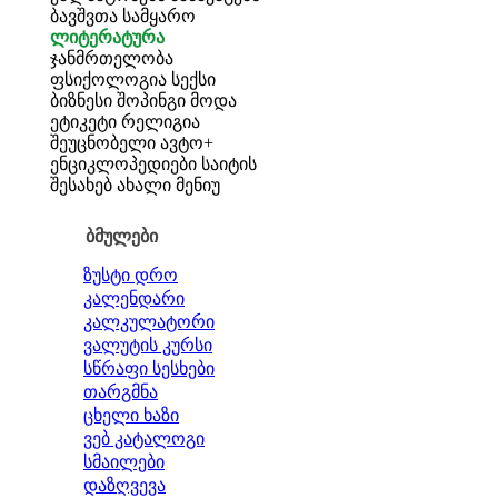
ბავშვთა სამყარო
ლიტერატურა
ჯანმრთელობა
ფსიქოლოგია
სექსი
ბიზნესი
შოპინგი
მოდა
ეტიკეტი
რელიგია
შეუცნობელი
ავტო+
ენციკლოპედიები
საიტის
შესახებ
ახალი მენიუ
ბმულები
ზუსტი დრო
კალენდარი
კალკულატორი
ვალუტის კურსი
სწრაფი სესხები
თარგმნა
ცხელი ხაზი
ვებ კატალოგი
სმაილები
დაზღვევა