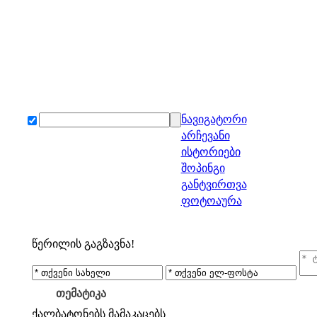
ნავიგატორი
არჩევანი
ისტორიები
შოპინგი
განტვირთვა
ფოტოაურა
წერილის გაგზავნა!
თემატიკა
ქალბატონებს
მამაკაცებს