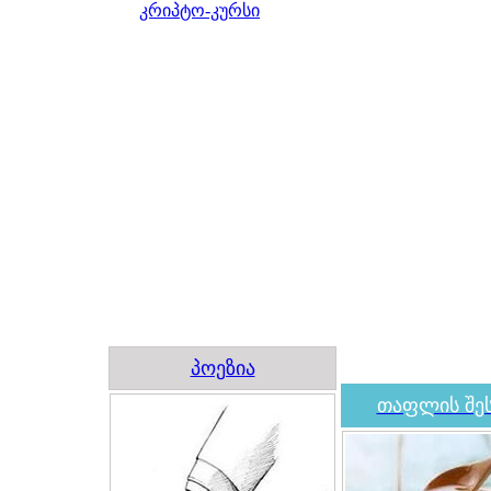
კრიპტო-კურსი
პოეზია
თაფლის შეს