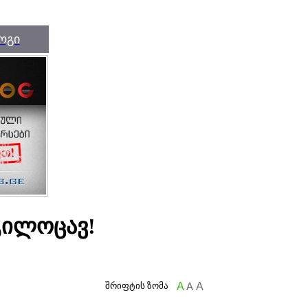
ოგი
 გილოცავ!
შრიფტის ზომა
A
A
A