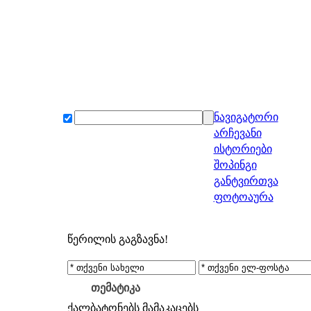
ნავიგატორი
არჩევანი
ისტორიები
შოპინგი
განტვირთვა
ფოტოაურა
წერილის გაგზავნა!
თემატიკა
ქალბატონებს
მამაკაცებს