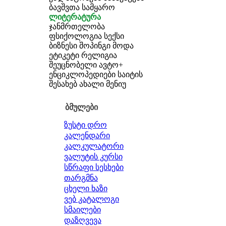
ბავშვთა სამყარო
ლიტერატურა
ჯანმრთელობა
ფსიქოლოგია
სექსი
ბიზნესი
შოპინგი
მოდა
ეტიკეტი
რელიგია
შეუცნობელი
ავტო+
ენციკლოპედიები
საიტის
შესახებ
ახალი მენიუ
ბმულები
ზუსტი დრო
კალენდარი
კალკულატორი
ვალუტის კურსი
სწრაფი სესხები
თარგმნა
ცხელი ხაზი
ვებ კატალოგი
სმაილები
დაზღვევა