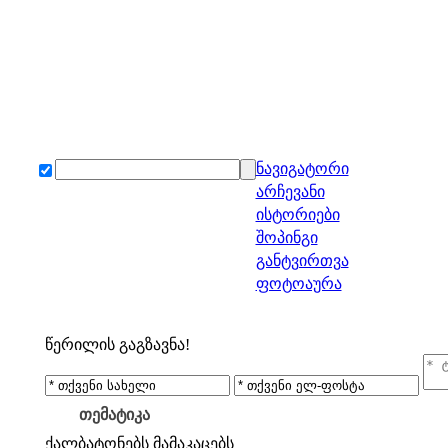
ნავიგატორი
არჩევანი
ისტორიები
შოპინგი
განტვირთვა
ფოტოაურა
წერილის გაგზავნა!
თემატიკა
ქალბატონებს
მამაკაცებს