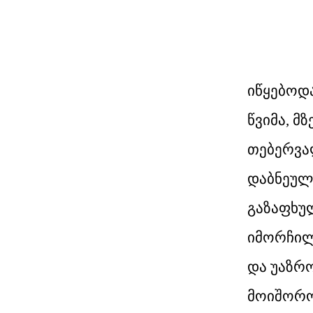
იწყებოდა
წვიმა, მ
თებერვალ
დაბნეული
გაზაფხულ
იმორჩილე
და უაზრ
მოიშორონ