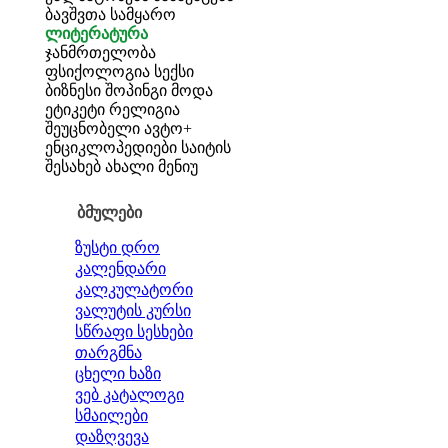
ბავშვთა სამყარო
ლიტერატურა
ჯანმრთელობა
ფსიქოლოგია
სექსი
ბიზნესი
შოპინგი
მოდა
ეტიკეტი
რელიგია
შეუცნობელი
ავტო+
ენციკლოპედიები
საიტის
შესახებ
ახალი მენიუ
ბმულები
ზუსტი დრო
კალენდარი
კალკულატორი
ვალუტის კურსი
სწრაფი სესხები
თარგმნა
ცხელი ხაზი
ვებ კატალოგი
სმაილები
დაზღვევა