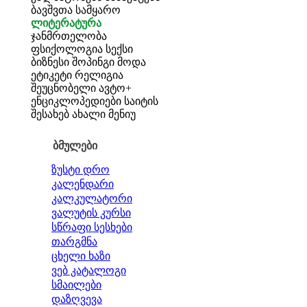
ბავშვთა სამყარო
ლიტერატურა
ჯანმრთელობა
ფსიქოლოგია
სექსი
ბიზნესი
შოპინგი
მოდა
ეტიკეტი
რელიგია
შეუცნობელი
ავტო+
ენციკლოპედიები
საიტის
შესახებ
ახალი მენიუ
ბმულები
ზუსტი დრო
კალენდარი
კალკულატორი
ვალუტის კურსი
სწრაფი სესხები
თარგმნა
ცხელი ხაზი
ვებ კატალოგი
სმაილები
დაზღვევა