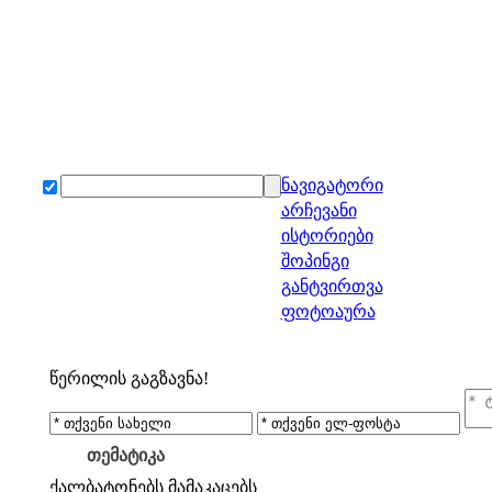
ნავიგატორი
არჩევანი
ისტორიები
შოპინგი
განტვირთვა
ფოტოაურა
წერილის გაგზავნა!
თემატიკა
ქალბატონებს
მამაკაცებს