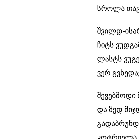
სროლა თავშ
შვილდ-ისარ
ჩიტს ვუდგა
ლასტს ვუგე
ვერ გვხედა
შევებმოდი 
და ზედ მიჯ
გადაბრუნდი
კოტრიელა,