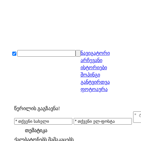
ნავიგატორი
არჩევანი
ისტორიები
შოპინგი
განტვირთვა
ფოტოაურა
წერილის გაგზავნა!
თემატიკა
ქალბატონებს
მამაკაცებს