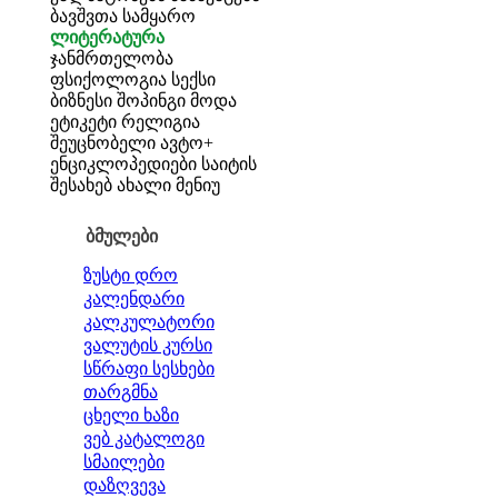
ბავშვთა სამყარო
ლიტერატურა
ჯანმრთელობა
ფსიქოლოგია
სექსი
ბიზნესი
შოპინგი
მოდა
ეტიკეტი
რელიგია
შეუცნობელი
ავტო+
ენციკლოპედიები
საიტის
შესახებ
ახალი მენიუ
ბმულები
ზუსტი დრო
კალენდარი
კალკულატორი
ვალუტის კურსი
სწრაფი სესხები
თარგმნა
ცხელი ხაზი
ვებ კატალოგი
სმაილები
დაზღვევა