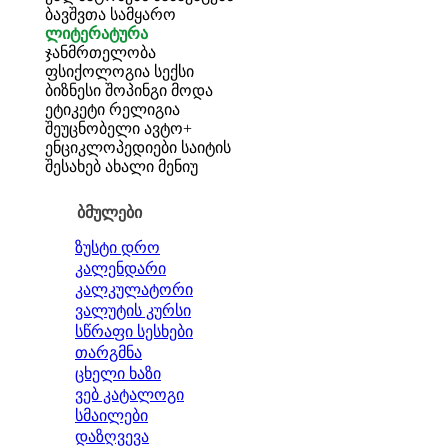
ბავშვთა სამყარო
ლიტერატურა
ჯანმრთელობა
ფსიქოლოგია
სექსი
ბიზნესი
შოპინგი
მოდა
ეტიკეტი
რელიგია
შეუცნობელი
ავტო+
ენციკლოპედიები
საიტის
შესახებ
ახალი მენიუ
ბმულები
ზუსტი დრო
კალენდარი
კალკულატორი
ვალუტის კურსი
სწრაფი სესხები
თარგმნა
ცხელი ხაზი
ვებ კატალოგი
სმაილები
დაზღვევა