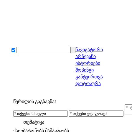
ნავიგატორი
არჩევანი
ისტორიები
შოპინგი
განტვირთვა
ფოტოაურა
წერილის გაგზავნა!
თემატიკა
ქალბატონებს
მამაკაცებს