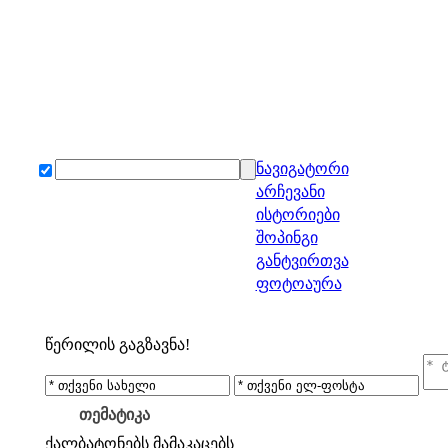
ნავიგატორი
არჩევანი
ისტორიები
შოპინგი
განტვირთვა
ფოტოაურა
წერილის გაგზავნა!
თემატიკა
ქალბატონებს
მამაკაცებს