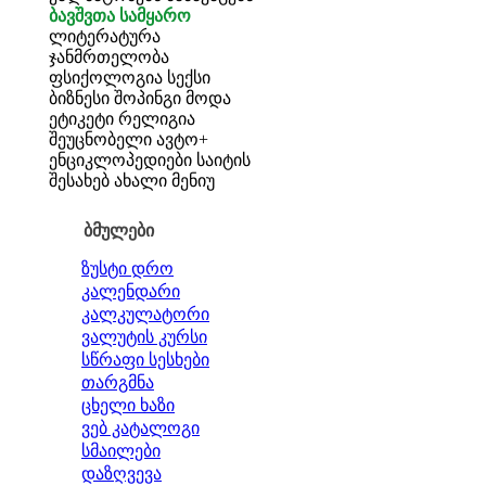
ბავშვთა სამყარო
ლიტერატურა
ჯანმრთელობა
ფსიქოლოგია
სექსი
ბიზნესი
შოპინგი
მოდა
ეტიკეტი
რელიგია
შეუცნობელი
ავტო+
ენციკლოპედიები
საიტის
შესახებ
ახალი მენიუ
ბმულები
ზუსტი დრო
კალენდარი
კალკულატორი
ვალუტის კურსი
სწრაფი სესხები
თარგმნა
ცხელი ხაზი
ვებ კატალოგი
სმაილები
დაზღვევა