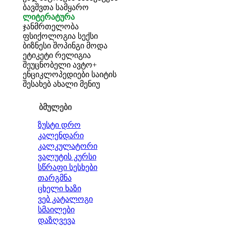
ბავშვთა სამყარო
ლიტერატურა
ჯანმრთელობა
ფსიქოლოგია
სექსი
ბიზნესი
შოპინგი
მოდა
ეტიკეტი
რელიგია
შეუცნობელი
ავტო+
ენციკლოპედიები
საიტის
შესახებ
ახალი მენიუ
ბმულები
ზუსტი დრო
კალენდარი
კალკულატორი
ვალუტის კურსი
სწრაფი სესხები
თარგმნა
ცხელი ხაზი
ვებ კატალოგი
სმაილები
დაზღვევა