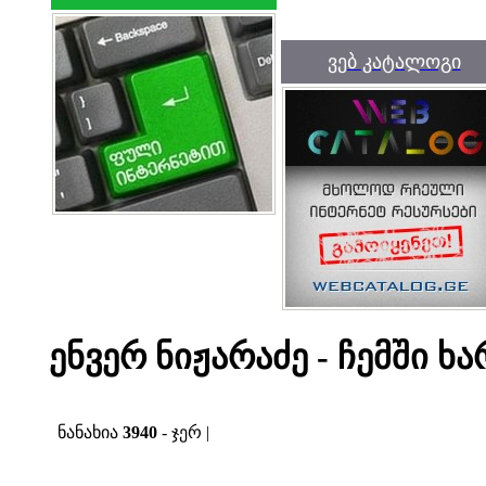
ვებ კატალოგი
ენვერ ნიჟარაძე - ჩემში ხ
ნანახია
3940
- ჯერ |