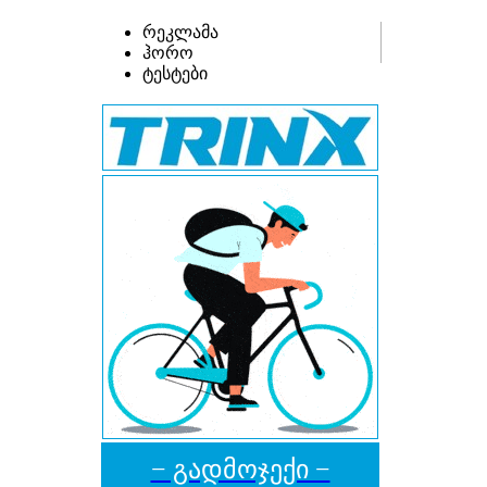
რეკლამა
ჰორო
ტესტები
− გადმოჯექი −