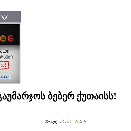
ოგი
გაუმარჯოს ბებერ ქუთაისს!
შრიფტის ზომა
A
A
A