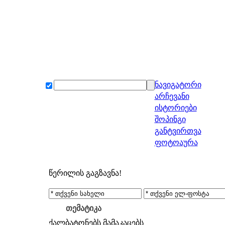
ნავიგატორი
არჩევანი
ისტორიები
შოპინგი
განტვირთვა
ფოტოაურა
წერილის გაგზავნა!
თემატიკა
ქალბატონებს
მამაკაცებს