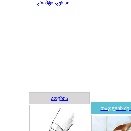
კრიპტო-კურსი
პოეზია
თაფლის შეს