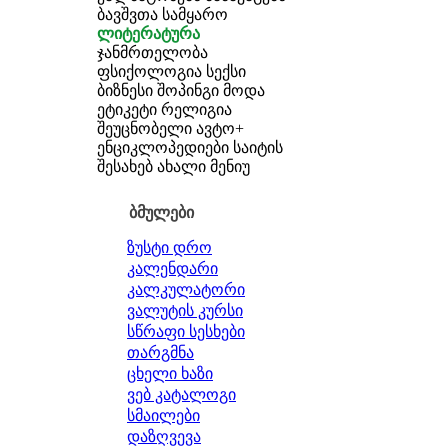
ბავშვთა სამყარო
ლიტერატურა
ჯანმრთელობა
ფსიქოლოგია
სექსი
ბიზნესი
შოპინგი
მოდა
ეტიკეტი
რელიგია
შეუცნობელი
ავტო+
ენციკლოპედიები
საიტის
შესახებ
ახალი მენიუ
ბმულები
ზუსტი დრო
კალენდარი
კალკულატორი
ვალუტის კურსი
სწრაფი სესხები
თარგმნა
ცხელი ხაზი
ვებ კატალოგი
სმაილები
დაზღვევა