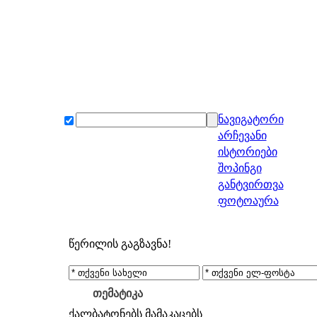
ნავიგატორი
არჩევანი
ისტორიები
შოპინგი
განტვირთვა
ფოტოაურა
წერილის გაგზავნა!
თემატიკა
ქალბატონებს
მამაკაცებს