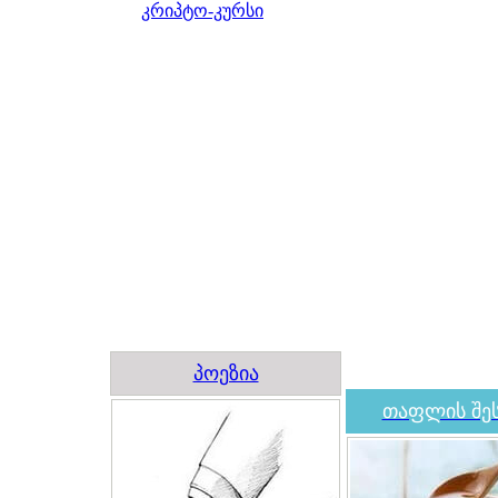
კრიპტო-კურსი
პოეზია
თაფლის შეს