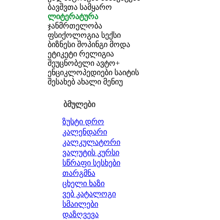
ბავშვთა სამყარო
ლიტერატურა
ჯანმრთელობა
ფსიქოლოგია
სექსი
ბიზნესი
შოპინგი
მოდა
ეტიკეტი
რელიგია
შეუცნობელი
ავტო+
ენციკლოპედიები
საიტის
შესახებ
ახალი მენიუ
ბმულები
ზუსტი დრო
კალენდარი
კალკულატორი
ვალუტის კურსი
სწრაფი სესხები
თარგმნა
ცხელი ხაზი
ვებ კატალოგი
სმაილები
დაზღვევა