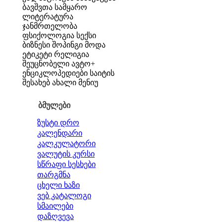
ბავშვთა სამყარო
ლიტერატურა
ჯანმრთელობა
ფსიქოლოგია
სექსი
ბიზნესი
შოპინგი
მოდა
ეტიკეტი
რელიგია
შეუცნობელი
ავტო+
ენციკლოპედიები
საიტის
შესახებ
ახალი მენიუ
ბმულები
ზუსტი დრო
კალენდარი
კალკულატორი
ვალუტის კურსი
სწრაფი სესხები
თარგმნა
ცხელი ხაზი
ვებ კატალოგი
სმაილები
დაზღვევა