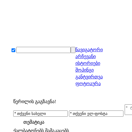
ნავიგატორი
არჩევანი
ისტორიები
შოპინგი
განტვირთვა
ფოტოაურა
წერილის გაგზავნა!
თემატიკა
ქალბატონებს
მამაკაცებს