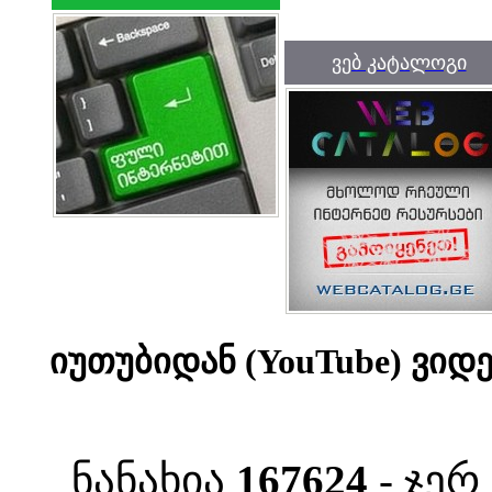
ვებ კატალოგი
იუთუბიდან (YouTube) ვი
ნანახია
167624
- ჯერ