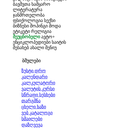
ბავშვთა სამყარო
ლიტერატურა
ჯანმრთელობა
ფსიქოლოგია
სექსი
ბიზნესი
შოპინგი
მოდა
ეტიკეტი
რელიგია
შეუცნობელი
ავტო+
ენციკლოპედიები
საიტის
შესახებ
ახალი მენიუ
ბმულები
ზუსტი დრო
კალენდარი
კალკულატორი
ვალუტის კურსი
სწრაფი სესხები
თარგმნა
ცხელი ხაზი
ვებ კატალოგი
სმაილები
დაზღვევა