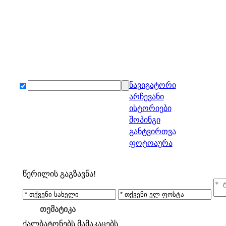
ნავიგატორი
არჩევანი
ისტორიები
შოპინგი
განტვირთვა
ფოტოაურა
წერილის გაგზავნა!
თემატიკა
ქალბატონებს
მამაკაცებს