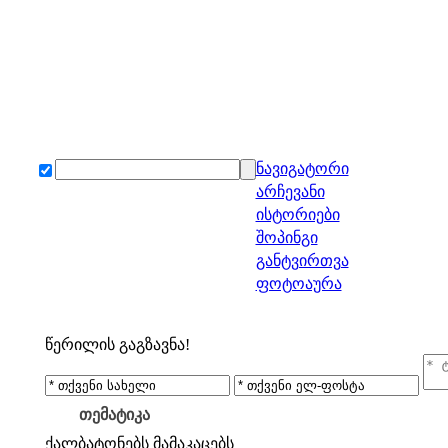
ნავიგატორი
არჩევანი
ისტორიები
შოპინგი
განტვირთვა
ფოტოაურა
წერილის გაგზავნა!
თემატიკა
ქალბატონებს
მამაკაცებს