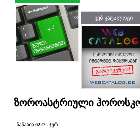
ვებ კატალოგი
ზოროასტრიული ჰოროსკოპ
ნანახია
6227
- ჯერ |