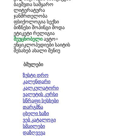
ბავშვთა სამყარო
ლიტერატურა
ჯანმრთელობა
ფსიქოლოგია
სექსი
ბიზნესი
შოპინგი
მოდა
ეტიკეტი
რელიგია
შეუცნობელი
ავტო+
ენციკლოპედიები
საიტის
შესახებ
ახალი მენიუ
ბმულები
ზუსტი დრო
კალენდარი
კალკულატორი
ვალუტის კურსი
სწრაფი სესხები
თარგმნა
ცხელი ხაზი
ვებ კატალოგი
სმაილები
დაზღვევა