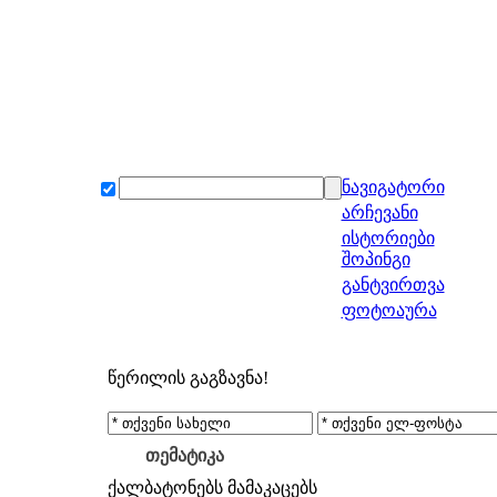
ნავიგატორი
არჩევანი
ისტორიები
შოპინგი
განტვირთვა
ფოტოაურა
წერილის გაგზავნა!
თემატიკა
ქალბატონებს
მამაკაცებს