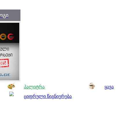
ოგი
პალიტრა
ყავა
ციფრული წიგნიერება