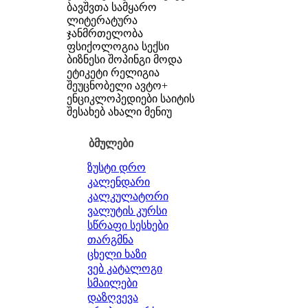
ბავშვთა სამყარო
ლიტერატურა
ჯანმრთელობა
ფსიქოლოგია
სექსი
ბიზნესი
შოპინგი
მოდა
ეტიკეტი
რელიგია
შეუცნობელი
ავტო+
ენციკლოპედიები
საიტის
შესახებ
ახალი მენიუ
ბმულები
ზუსტი დრო
კალენდარი
კალკულატორი
ვალუტის კურსი
სწრაფი სესხები
თარგმნა
ცხელი ხაზი
ვებ კატალოგი
სმაილები
დაზღვევა