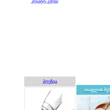
კრიპტო-კურსი
პოეზია
თაფლის შეს