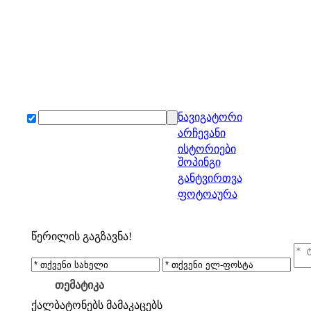
ნავიგატორი
არჩევანი
ისტორიები
შოპინგი
განტვირთვა
ფოტოაურა
წერილის გაგზავნა!
თემატიკა
ქალბატონებს
მამაკაცებს