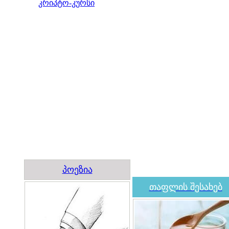
კრიპტო-კურსი
პოეზია
თაფლის შესახებ