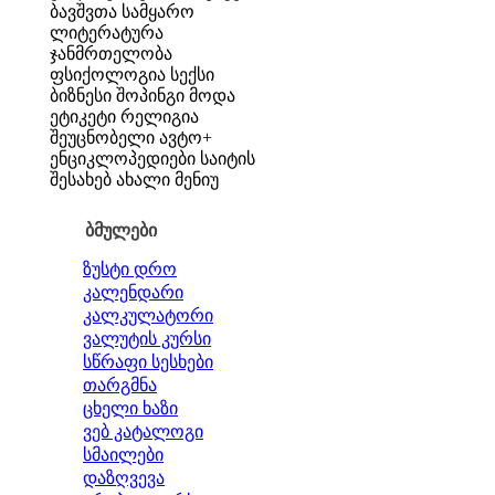
ბავშვთა სამყარო
ლიტერატურა
ჯანმრთელობა
ფსიქოლოგია
სექსი
ბიზნესი
შოპინგი
მოდა
ეტიკეტი
რელიგია
შეუცნობელი
ავტო+
ენციკლოპედიები
საიტის
შესახებ
ახალი მენიუ
ბმულები
ზუსტი დრო
კალენდარი
კალკულატორი
ვალუტის კურსი
სწრაფი სესხები
თარგმნა
ცხელი ხაზი
ვებ კატალოგი
სმაილები
დაზღვევა