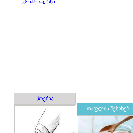
კრიპტო-კურსი
პოეზია
თაფლის შესახებ