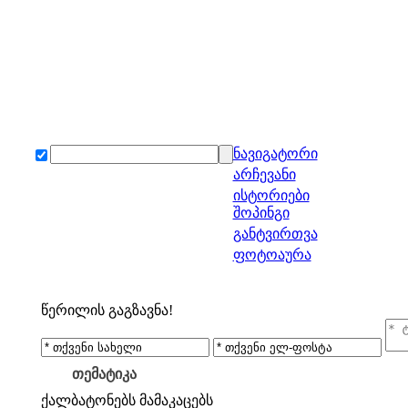
ნავიგატორი
არჩევანი
ისტორიები
შოპინგი
განტვირთვა
ფოტოაურა
წერილის გაგზავნა!
თემატიკა
ქალბატონებს
მამაკაცებს