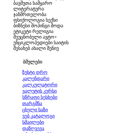
ბავშვთა სამყარო
ლიტერატურა
ჯანმრთელობა
ფსიქოლოგია
სექსი
ბიზნესი
შოპინგი
მოდა
ეტიკეტი
რელიგია
შეუცნობელი
ავტო+
ენციკლოპედიები
საიტის
შესახებ
ახალი მენიუ
ბმულები
ზუსტი დრო
კალენდარი
კალკულატორი
ვალუტის კურსი
სწრაფი სესხები
თარგმნა
ცხელი ხაზი
ვებ კატალოგი
სმაილები
დაზღვევა