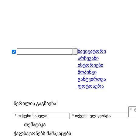
ნავიგატორი
არჩევანი
ისტორიები
შოპინგი
განტვირთვა
ფოტოაურა
წერილის გაგზავნა!
თემატიკა
ქალბატონებს
მამაკაცებს