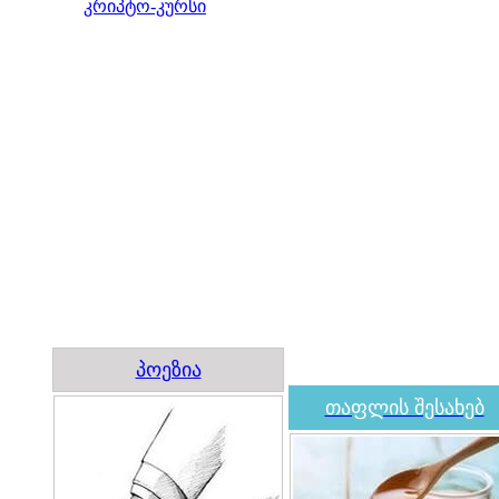
კრიპტო-კურსი
პოეზია
თაფლის შესახებ