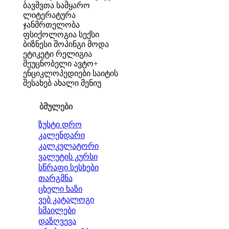
ბავშვთა სამყარო
ლიტერატურა
ჯანმრთელობა
ფსიქოლოგია
სექსი
ბიზნესი
შოპინგი
მოდა
ეტიკეტი
რელიგია
შეუცნობელი
ავტო+
ენციკლოპედიები
საიტის
შესახებ
ახალი მენიუ
ბმულები
ზუსტი დრო
კალენდარი
კალკულატორი
ვალუტის კურსი
სწრაფი სესხები
თარგმნა
ცხელი ხაზი
ვებ კატალოგი
სმაილები
დაზღვევა