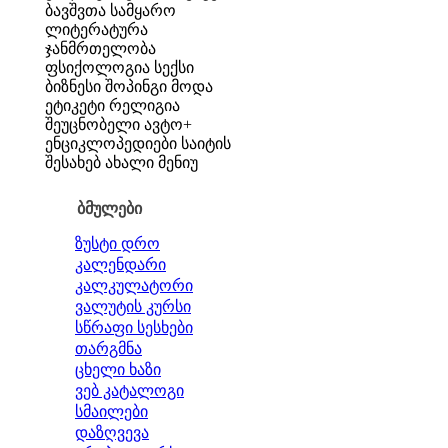
ბავშვთა სამყარო
ლიტერატურა
ჯანმრთელობა
ფსიქოლოგია
სექსი
ბიზნესი
შოპინგი
მოდა
ეტიკეტი
რელიგია
შეუცნობელი
ავტო+
ენციკლოპედიები
საიტის
შესახებ
ახალი მენიუ
ბმულები
ზუსტი დრო
კალენდარი
კალკულატორი
ვალუტის კურსი
სწრაფი სესხები
თარგმნა
ცხელი ხაზი
ვებ კატალოგი
სმაილები
დაზღვევა