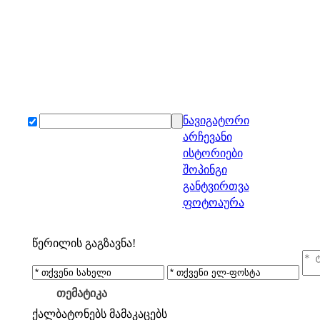
ნავიგატორი
არჩევანი
ისტორიები
შოპინგი
განტვირთვა
ფოტოაურა
წერილის გაგზავნა!
თემატიკა
ქალბატონებს
მამაკაცებს