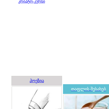
კრიპტო-კურსი
პოეზია
თაფლის შესახებ