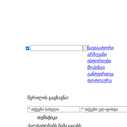
ნავიგატორი
არჩევანი
ისტორიები
შოპინგი
განტვირთვა
ფოტოაურა
წერილის გაგზავნა!
თემატიკა
ქალბატონებს
მამაკაცებს