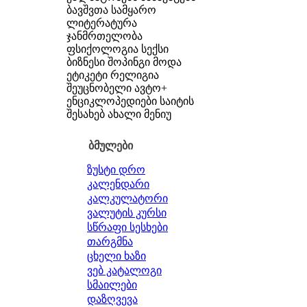
ბავშვთა სამყარო
ლიტერატურა
ჯანმრთელობა
ფსიქოლოგია
სექსი
ბიზნესი
შოპინგი
მოდა
ეტიკეტი
რელიგია
შეუცნობელი
ავტო+
ენციკლოპედიები
საიტის
შესახებ
ახალი მენიუ
ბმულები
ზუსტი დრო
კალენდარი
კალკულატორი
ვალუტის კურსი
სწრაფი სესხები
თარგმნა
ცხელი ხაზი
ვებ კატალოგი
სმაილები
დაზღვევა