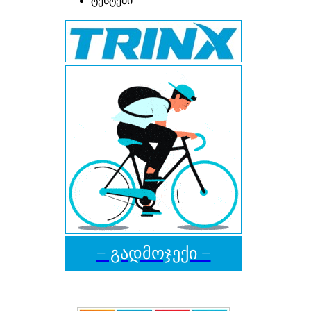
ტესტები
− გადმოჯექი −