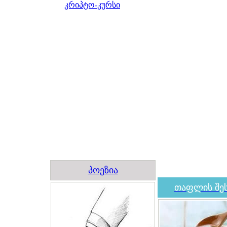
კრიპტო-კურსი
პოეზია
თაფლის შეს