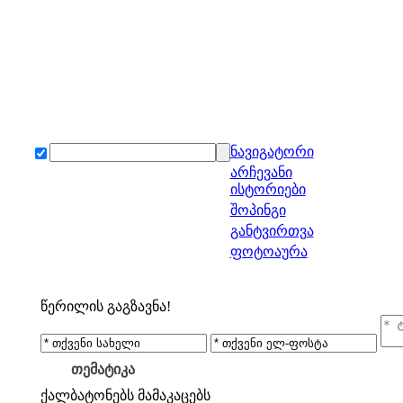
ნავიგატორი
არჩევანი
ისტორიები
შოპინგი
განტვირთვა
ფოტოაურა
წერილის გაგზავნა!
თემატიკა
ქალბატონებს
მამაკაცებს