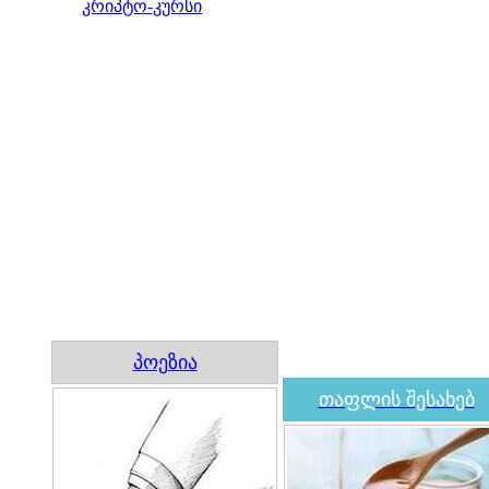
კრიპტო-კურსი
პოეზია
თაფლის შესახებ