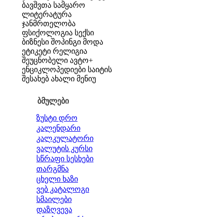
ბავშვთა სამყარო
ლიტერატურა
ჯანმრთელობა
ფსიქოლოგია
სექსი
ბიზნესი
შოპინგი
მოდა
ეტიკეტი
რელიგია
შეუცნობელი
ავტო+
ენციკლოპედიები
საიტის
შესახებ
ახალი მენიუ
ბმულები
ზუსტი დრო
კალენდარი
კალკულატორი
ვალუტის კურსი
სწრაფი სესხები
თარგმნა
ცხელი ხაზი
ვებ კატალოგი
სმაილები
დაზღვევა