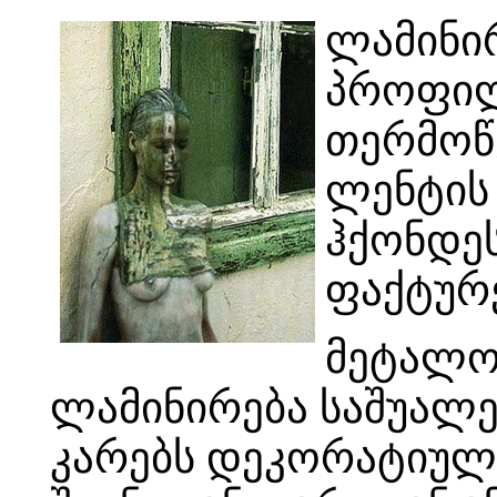
ლამინი
პროფილ
თერმოწ
ლენტის
ჰქონდეს
ფაქტურე
მეტალო
ლამინირება საშუალე
კარებს დეკორატიული 