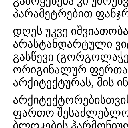
გამოყენება კი უზრუ
პარამეტრებით ფანჯრ
დღეს უკვე იშვიათობა
არასტანდარტული ვიტ
გასწევი (გორგოლაჭებ
ორიგინალურ ფერთან 
არქიტექტურას, მის 
არქიტექტორებისთვის
ფართო შესაძლებლობ
ბლოკების ჰარმონი