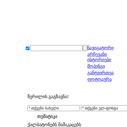
ნავიგატორი
არჩევანი
ისტორიები
შოპინგი
განტვირთვა
ფოტოაურა
წერილის გაგზავნა!
თემატიკა
ქალბატონებს
მამაკაცებს