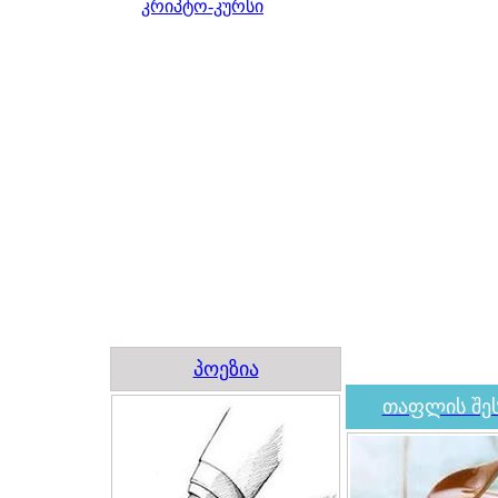
კრიპტო-კურსი
პოეზია
თაფლის შეს