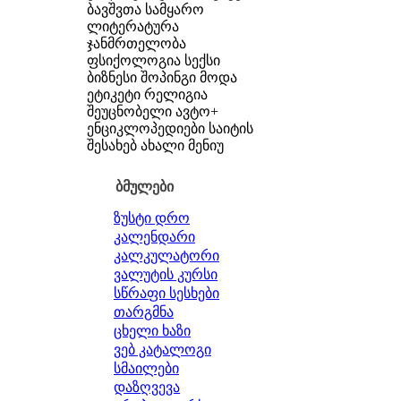
ბავშვთა სამყარო
ლიტერატურა
ჯანმრთელობა
ფსიქოლოგია
სექსი
ბიზნესი
შოპინგი
მოდა
ეტიკეტი
რელიგია
შეუცნობელი
ავტო+
ენციკლოპედიები
საიტის
შესახებ
ახალი მენიუ
ბმულები
ზუსტი დრო
კალენდარი
კალკულატორი
ვალუტის კურსი
სწრაფი სესხები
თარგმნა
ცხელი ხაზი
ვებ კატალოგი
სმაილები
დაზღვევა