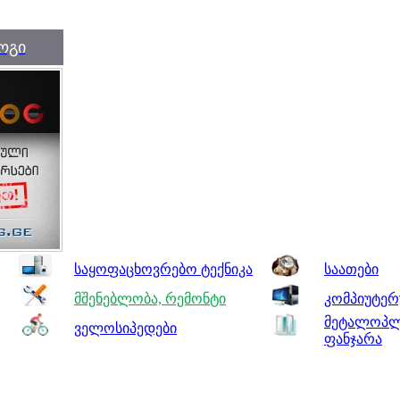
ოგი
საყოფაცხოვრებო ტექნიკა
საათები
მშენებლობა, რემონტი
კომპიუტერ
მეტალოპლა
ველოსიპედები
ფანჯარა