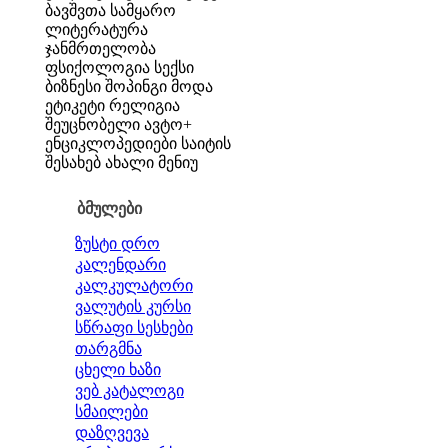
ბავშვთა სამყარო
ლიტერატურა
ჯანმრთელობა
ფსიქოლოგია
სექსი
ბიზნესი
შოპინგი
მოდა
ეტიკეტი
რელიგია
შეუცნობელი
ავტო+
ენციკლოპედიები
საიტის
შესახებ
ახალი მენიუ
ბმულები
ზუსტი დრო
კალენდარი
კალკულატორი
ვალუტის კურსი
სწრაფი სესხები
თარგმნა
ცხელი ხაზი
ვებ კატალოგი
სმაილები
დაზღვევა