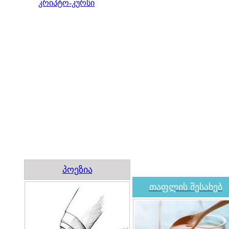
კრიპტო-კურსი
პოეზია
თაფლის შესახებ