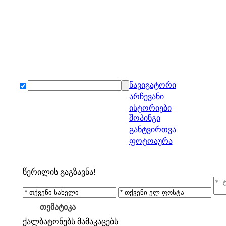
ნავიგატორი
არჩევანი
ისტორიები
შოპინგი
განტვირთვა
ფოტოაურა
წერილის გაგზავნა!
თემატიკა
ქალბატონებს
მამაკაცებს