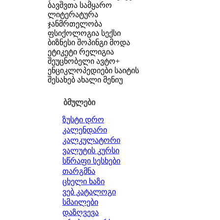
ბავშვთა სამყარო
ლიტერატურა
ჯანმრთელობა
ფსიქოლოგია
სექსი
ბიზნესი
შოპინგი
მოდა
ეტიკეტი
რელიგია
შეუცნობელი
ავტო+
ენციკლოპედიები
საიტის
შესახებ
ახალი მენიუ
ბმულები
ზუსტი დრო
კალენდარი
კალკულატორი
ვალუტის კურსი
სწრაფი სესხები
თარგმნა
ცხელი ხაზი
ვებ კატალოგი
სმაილები
დაზღვევა