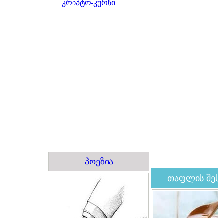
კრიპტო-კურსი
პოეზია
თაფლის შეს