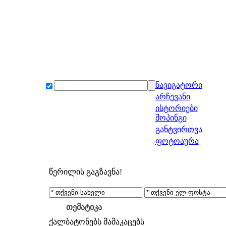
ნავიგატორი
არჩევანი
ისტორიები
შოპინგი
განტვირთვა
ფოტოაურა
წერილის გაგზავნა!
თემატიკა
ქალბატონებს
მამაკაცებს