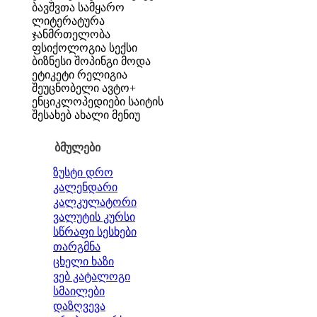
ბავშვთა სამყარო
ლიტერატურა
ჯანმრთელობა
ფსიქოლოგია
სექსი
ბიზნესი
შოპინგი
მოდა
ეტიკეტი
რელიგია
შეუცნობელი
ავტო+
ენციკლოპედიები
საიტის
შესახებ
ახალი მენიუ
ბმულები
ზუსტი დრო
კალენდარი
კალკულატორი
ვალუტის კურსი
სწრაფი სესხები
თარგმნა
ცხელი ხაზი
ვებ კატალოგი
სმაილები
დაზღვევა