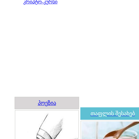
კრიპტო-კურსი
პოეზია
თაფლის შესახებ