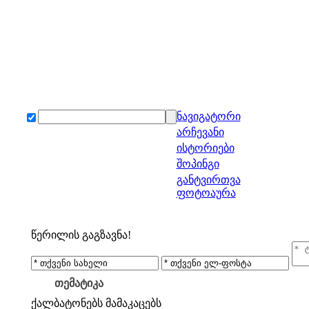
ნავიგატორი
არჩევანი
ისტორიები
შოპინგი
განტვირთვა
ფოტოაურა
წერილის გაგზავნა!
თემატიკა
ქალბატონებს
მამაკაცებს