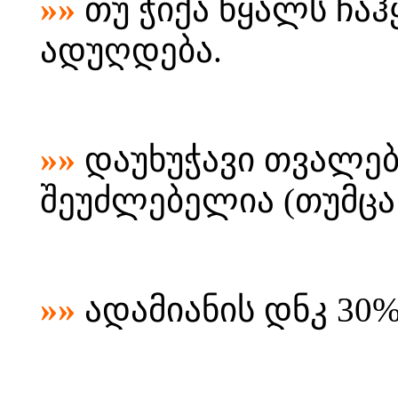
»»
თუ ჭიქა წყალს ჩაჰ
ადუღდება.
»»
დაუხუჭავი თვალე
შეუძლებელია (თუმცა 
»»
ადამიანის დნკ 30%