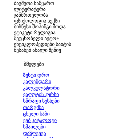
ბავშვთა სამყარო
ლიტერატურა
ჯანმრთელობა
ფსიქოლოგია
სექსი
ბიზნესი
შოპინგი
მოდა
ეტიკეტი
რელიგია
შეუცნობელი
ავტო+
ენციკლოპედიები
საიტის
შესახებ
ახალი მენიუ
ბმულები
ზუსტი დრო
კალენდარი
კალკულატორი
ვალუტის კურსი
სწრაფი სესხები
თარგმნა
ცხელი ხაზი
ვებ კატალოგი
სმაილები
დაზღვევა