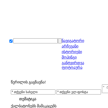
ნავიგატორი
არჩევანი
ისტორიები
შოპინგი
განტვირთვა
ფოტოაურა
წერილის გაგზავნა!
თემატიკა
ქალბატონებს
მამაკაცებს