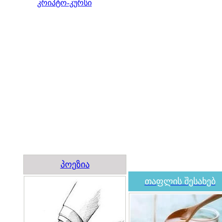
კრიპტო-კურსი
პოეზია
თაფლის შესახებ