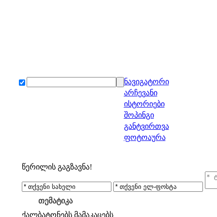
ნავიგატორი
არჩევანი
ისტორიები
შოპინგი
განტვირთვა
ფოტოაურა
წერილის გაგზავნა!
თემატიკა
ქალბატონებს
მამაკაცებს