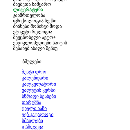
ბავშვთა სამყარო
ლიტერატურა
ჯანმრთელობა
ფსიქოლოგია
სექსი
ბიზნესი
შოპინგი
მოდა
ეტიკეტი
რელიგია
შეუცნობელი
ავტო+
ენციკლოპედიები
საიტის
შესახებ
ახალი მენიუ
ბმულები
ზუსტი დრო
კალენდარი
კალკულატორი
ვალუტის კურსი
სწრაფი სესხები
თარგმნა
ცხელი ხაზი
ვებ კატალოგი
სმაილები
დაზღვევა