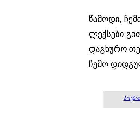
წამოდი, ჩემ
ლექსები გით
დაგხურო თე
ჩემო დიდგუ
პოეზი