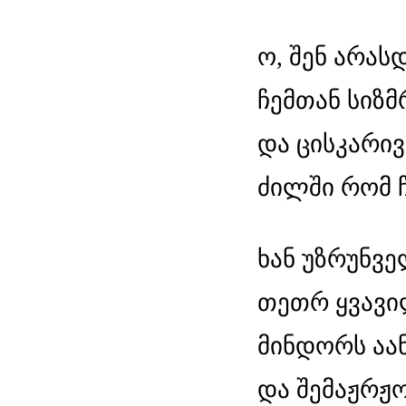
ო, შენ არას
ჩემთან სიზმ
და ცისკარივ
ძილში რომ ჩ
ხან უზრუნვ
თეთრ ყვავი
მინდორს აა
და შემაჟრჟო