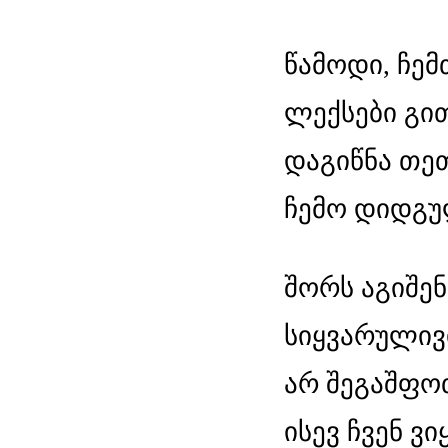
წამოდი, ჩემ
ლექსები გით
დაგიწნა თეთ
ჩემო დიდგუ
შორს აგიშე
სიყვარულივი
არ შეგაშფოთ
ისევ ჩვენ ვი