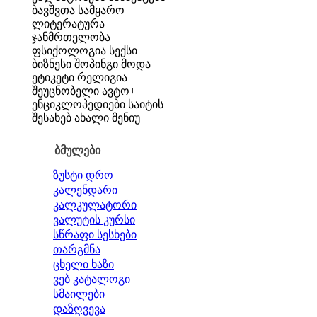
ბავშვთა სამყარო
ლიტერატურა
ჯანმრთელობა
ფსიქოლოგია
სექსი
ბიზნესი
შოპინგი
მოდა
ეტიკეტი
რელიგია
შეუცნობელი
ავტო+
ენციკლოპედიები
საიტის
შესახებ
ახალი მენიუ
ბმულები
ზუსტი დრო
კალენდარი
კალკულატორი
ვალუტის კურსი
სწრაფი სესხები
თარგმნა
ცხელი ხაზი
ვებ კატალოგი
სმაილები
დაზღვევა