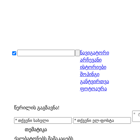
ნავიგატორი
არჩევანი
ისტორიები
შოპინგი
განტვირთვა
ფოტოაურა
წერილის გაგზავნა!
თემატიკა
ქალბატონებს
მამაკაცებს