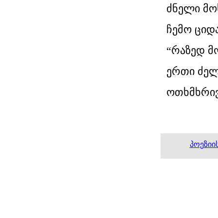
ძნელი მო
ჩემო ციდ
“რაზედ მ
ერთი ძელ
ოთხმხრივ 
პოეზიი