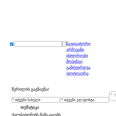
ნავიგატორი
არჩევანი
ისტორიები
შოპინგი
განტვირთვა
ფოტოაურა
წერილის გაგზავნა!
თემატიკა
ქალბატონებს
მამაკაცებს