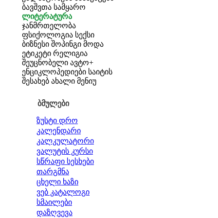
ბავშვთა სამყარო
ლიტერატურა
ჯანმრთელობა
ფსიქოლოგია
სექსი
ბიზნესი
შოპინგი
მოდა
ეტიკეტი
რელიგია
შეუცნობელი
ავტო+
ენციკლოპედიები
საიტის
შესახებ
ახალი მენიუ
ბმულები
ზუსტი დრო
კალენდარი
კალკულატორი
ვალუტის კურსი
სწრაფი სესხები
თარგმნა
ცხელი ხაზი
ვებ კატალოგი
სმაილები
დაზღვევა