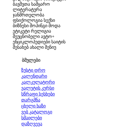
ბავშვთა სამყარო
ლიტერატურა
ჯანმრთელობა
ფსიქოლოგია
სექსი
ბიზნესი
შოპინგი
მოდა
ეტიკეტი
რელიგია
შეუცნობელი
ავტო+
ენციკლოპედიები
საიტის
შესახებ
ახალი მენიუ
ბმულები
ზუსტი დრო
კალენდარი
კალკულატორი
ვალუტის კურსი
სწრაფი სესხები
თარგმნა
ცხელი ხაზი
ვებ კატალოგი
სმაილები
დაზღვევა