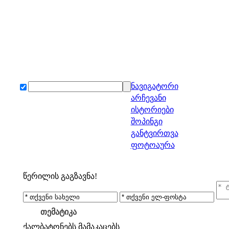
ნავიგატორი
არჩევანი
ისტორიები
შოპინგი
განტვირთვა
ფოტოაურა
წერილის გაგზავნა!
თემატიკა
ქალბატონებს
მამაკაცებს