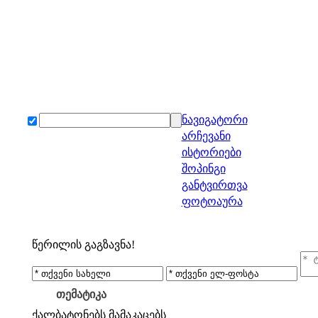
ნავიგატორი
არჩევანი
ისტორიები
შოპინგი
განტვირთვა
ფოტოაურა
წერილის გაგზავნა!
თემატიკა
ქალბატონებს
მამაკაცებს