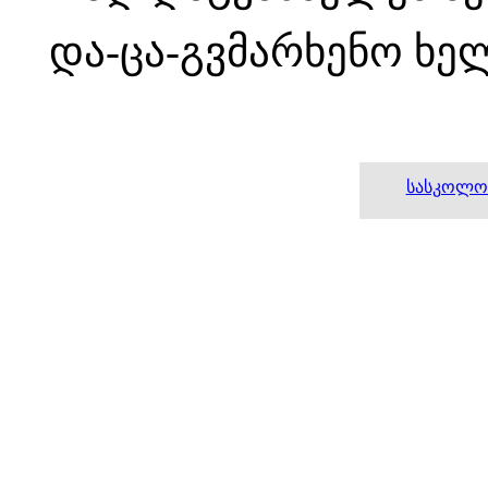
და-ცა-გვმარხენო ხე
სასკოლო