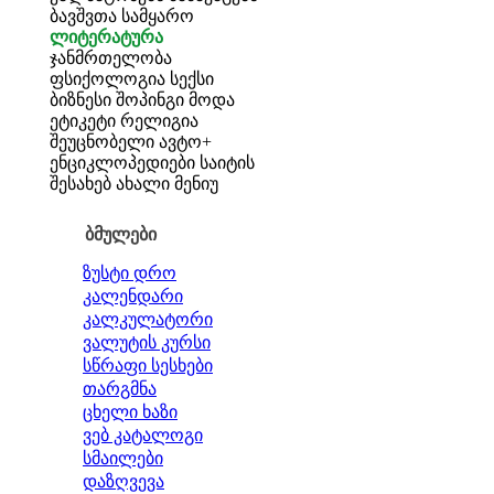
ბავშვთა სამყარო
ლიტერატურა
ჯანმრთელობა
ფსიქოლოგია
სექსი
ბიზნესი
შოპინგი
მოდა
ეტიკეტი
რელიგია
შეუცნობელი
ავტო+
ენციკლოპედიები
საიტის
შესახებ
ახალი მენიუ
ბმულები
ზუსტი დრო
კალენდარი
კალკულატორი
ვალუტის კურსი
სწრაფი სესხები
თარგმნა
ცხელი ხაზი
ვებ კატალოგი
სმაილები
დაზღვევა