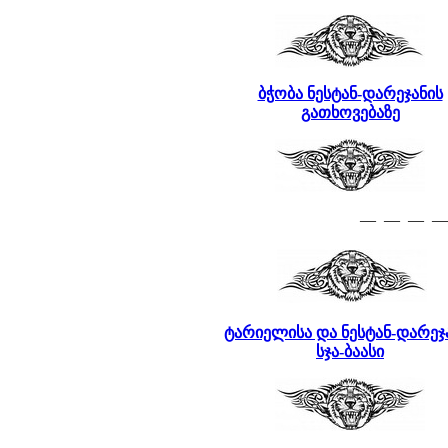
ბჭობა ნესტან-დარეჯანის
გათხოვებაზე
— — — —
ტარიელისა და ნესტან-დარეჯ
სჯა-ბაასი