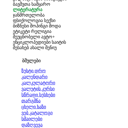
ბავშვთა სამყარო
ლიტერატურა
ჯანმრთელობა
ფსიქოლოგია
სექსი
ბიზნესი
შოპინგი
მოდა
ეტიკეტი
რელიგია
შეუცნობელი
ავტო+
ენციკლოპედიები
საიტის
შესახებ
ახალი მენიუ
ბმულები
ზუსტი დრო
კალენდარი
კალკულატორი
ვალუტის კურსი
სწრაფი სესხები
თარგმნა
ცხელი ხაზი
ვებ კატალოგი
სმაილები
დაზღვევა