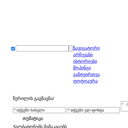
ნავიგატორი
არჩევანი
ისტორიები
შოპინგი
განტვირთვა
ფოტოაურა
წერილის გაგზავნა!
თემატიკა
ქალბატონებს
მამაკაცებს