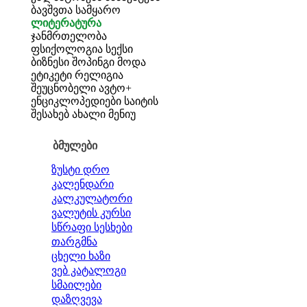
ბავშვთა სამყარო
ლიტერატურა
ჯანმრთელობა
ფსიქოლოგია
სექსი
ბიზნესი
შოპინგი
მოდა
ეტიკეტი
რელიგია
შეუცნობელი
ავტო+
ენციკლოპედიები
საიტის
შესახებ
ახალი მენიუ
ბმულები
ზუსტი დრო
კალენდარი
კალკულატორი
ვალუტის კურსი
სწრაფი სესხები
თარგმნა
ცხელი ხაზი
ვებ კატალოგი
სმაილები
დაზღვევა