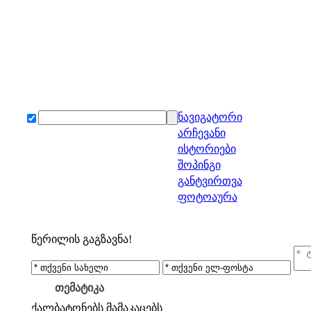
ნავიგატორი
არჩევანი
ისტორიები
შოპინგი
განტვირთვა
ფოტოაურა
წერილის გაგზავნა!
თემატიკა
ქალბატონებს
მამაკაცებს