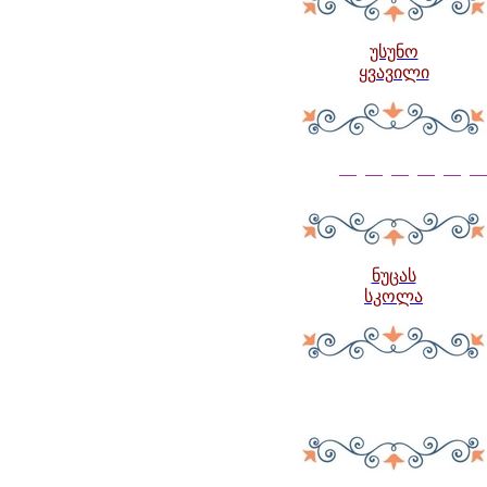
უსუნო
ყვავილი
— — — — — —
ნუცას
სკოლა