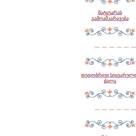
მატყუარას
გამოაშკარავება
— — — — — —
დ
ედობრივი სიყვარული
ძალა
— — — — — —