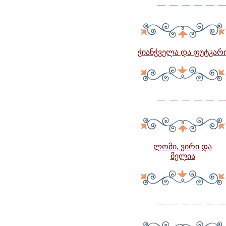
— — — — — —
ჭიანჭველა და ფუტკარ
— — — — — —
ლომი, ვირი და
მელია
— — — — — —