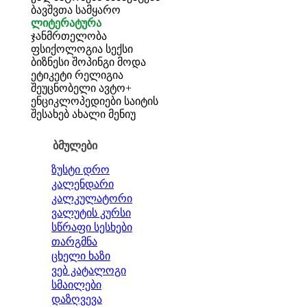
ბავშვთა სამყარო
ლიტერატურა
ჯანმრთელობა
ფსიქოლოგია
სექსი
ბიზნესი
შოპინგი
მოდა
ეტიკეტი
რელიგია
შეუცნობელი
ავტო+
ენციკლოპედიები
საიტის
შესახებ
ახალი მენიუ
ბმულები
ზუსტი დრო
კალენდარი
კალკულატორი
ვალუტის კურსი
სწრაფი სესხები
თარგმნა
ცხელი ხაზი
ვებ კატალოგი
სმაილები
დაზღვევა