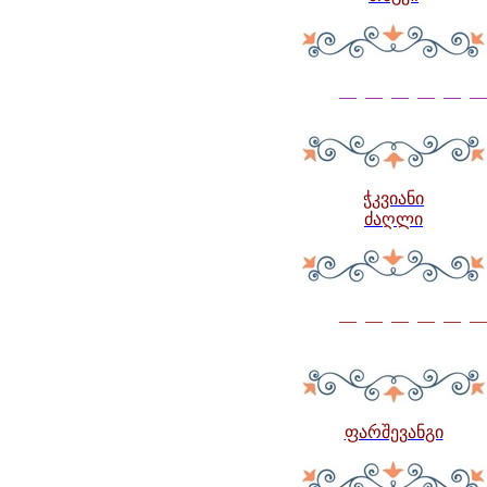
— — — — — —
ჭკვიანი
ძაღლი
— — — — — —
ფარშევანგი