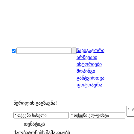
ნავიგატორი
არჩევანი
ისტორიები
შოპინგი
განტვირთვა
ფოტოაურა
წერილის გაგზავნა!
თემატიკა
ქალბატონებს
მამაკაცებს