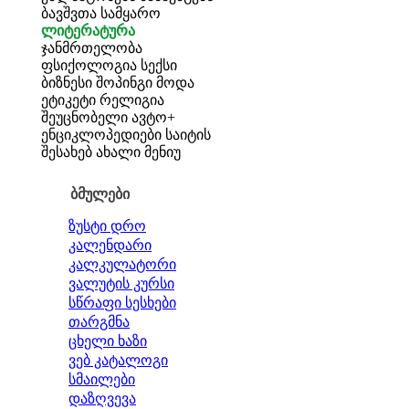
ბავშვთა სამყარო
ლიტერატურა
ჯანმრთელობა
ფსიქოლოგია
სექსი
ბიზნესი
შოპინგი
მოდა
ეტიკეტი
რელიგია
შეუცნობელი
ავტო+
ენციკლოპედიები
საიტის
შესახებ
ახალი მენიუ
ბმულები
ზუსტი დრო
კალენდარი
კალკულატორი
ვალუტის კურსი
სწრაფი სესხები
თარგმნა
ცხელი ხაზი
ვებ კატალოგი
სმაილები
დაზღვევა