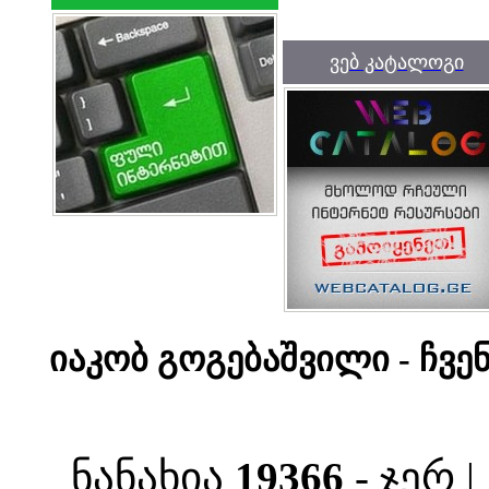
ვებ კატალოგი
იაკობ გოგებაშვილი - ჩვ
ნანახია
19366
- ჯერ 