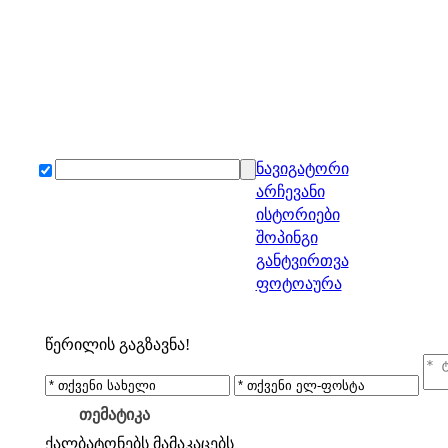
ნავიგატორი
არჩევანი
ისტორიები
შოპინგი
განტვირთვა
ფოტოაურა
წერილის გაგზავნა!
თემატიკა
ქალბატონებს
მამაკაცებს