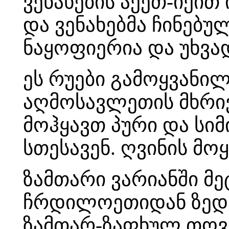
ვენახების აქეთ-იქით ი
და ვენახებმა ჩინებულ
ნაყოფიერია და უხვა
ეს რუები გამოყვანი
აღმოსავლეთის მხრივ
მოჰყავთ პური და სიმ
სთესავენ. ღვინის მო
ზამთარი ვარიანში მე
ჩრდილოეთიდან ზედ დ
ზამთარ-ზაფხულ თოვ