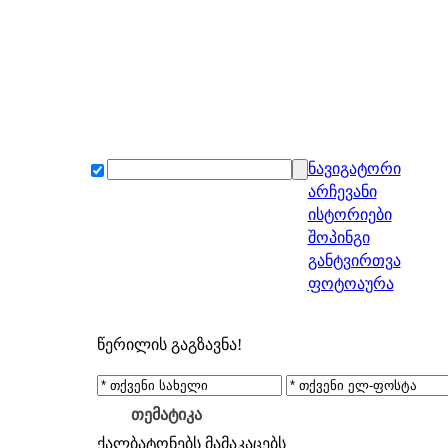
ნავიგატორი
არჩევანი
ისტორიები
შოპინგი
განტვირთვა
ფოტოაურა
წერილის გაგზავნა!
თემატიკა
ქალბატონებს
მამაკაცებს