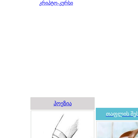
კრიპტო-კურსი
პოეზია
თაფლის შეს