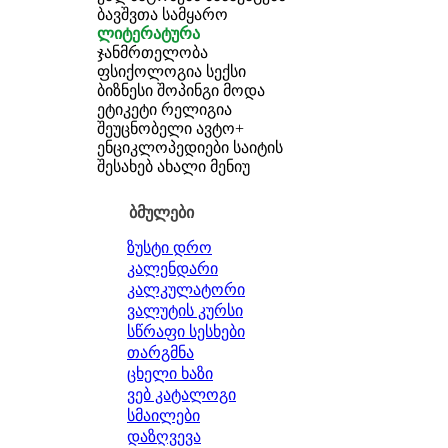
ბავშვთა სამყარო
ლიტერატურა
ჯანმრთელობა
ფსიქოლოგია
სექსი
ბიზნესი
შოპინგი
მოდა
ეტიკეტი
რელიგია
შეუცნობელი
ავტო+
ენციკლოპედიები
საიტის
შესახებ
ახალი მენიუ
ბმულები
ზუსტი დრო
კალენდარი
კალკულატორი
ვალუტის კურსი
სწრაფი სესხები
თარგმნა
ცხელი ხაზი
ვებ კატალოგი
სმაილები
დაზღვევა