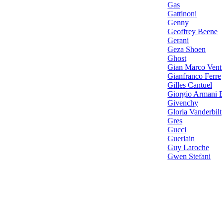
Gas
Gattinoni
Genny
Geoffrey Beene
Gerani
Geza Shoen
Ghost
Gian Marco Vent
Gianfranco Ferre
Gilles Cantuel
Giorgio Armani 
Givenchy
Gloria Vanderbilt
Gres
Gucci
Guerlain
Guy Laroche
Gwen Stefani