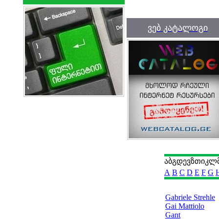
ვებ კატალოგი
ა
ბ
გ
დ
ე
ვ
ზ
თ
ი
კ
ლ
A
B
C
D
E
F
G
Gabriele Strehle
Gai Mattiolo
Gant