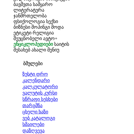
ბავშვთა სამყარო
ლიტერატურა
ჯანმრთელობა
ფსიქოლოგია
სექსი
ბიზნესი
შოპინგი
მოდა
ეტიკეტი
რელიგია
შეუცნობელი
ავტო+
ენციკლოპედიები
საიტის
შესახებ
ახალი მენიუ
ბმულები
ზუსტი დრო
კალენდარი
კალკულატორი
ვალუტის კურსი
სწრაფი სესხები
თარგმნა
ცხელი ხაზი
ვებ კატალოგი
სმაილები
დაზღვევა