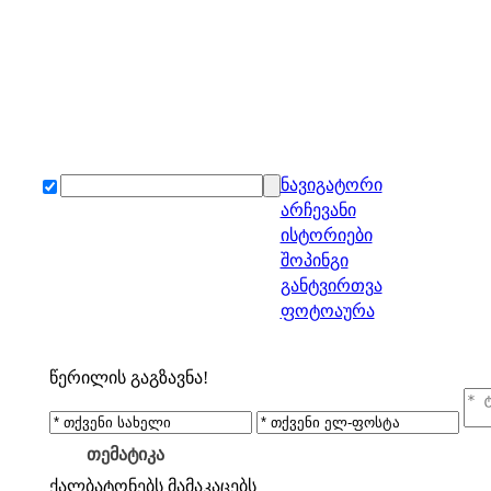
ნავიგატორი
არჩევანი
ისტორიები
შოპინგი
განტვირთვა
ფოტოაურა
წერილის გაგზავნა!
თემატიკა
ქალბატონებს
მამაკაცებს