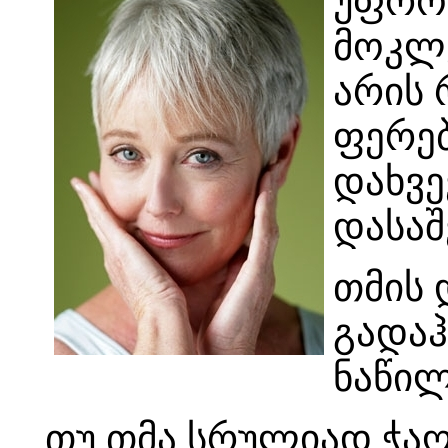
უფროს
მოკლე
არის 
ფერებ
დახვე
დასაშ
თმის 
გადაჰ
ნაწილ
თუ თმა სრულიად ჭა