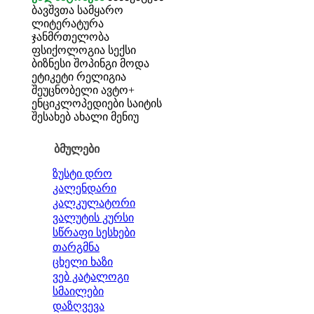
ბავშვთა სამყარო
ლიტერატურა
ჯანმრთელობა
ფსიქოლოგია
სექსი
ბიზნესი
შოპინგი
მოდა
ეტიკეტი
რელიგია
შეუცნობელი
ავტო+
ენციკლოპედიები
საიტის
შესახებ
ახალი მენიუ
ბმულები
ზუსტი დრო
კალენდარი
კალკულატორი
ვალუტის კურსი
სწრაფი სესხები
თარგმნა
ცხელი ხაზი
ვებ კატალოგი
სმაილები
დაზღვევა