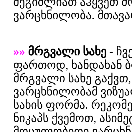
შეგიძლიათ აჰყვეთ მ
ვარცხნილობა. მთავ
»»
მრგვალი სახე
- ჩვ
ფართოდ, ხანდახან ბ
მრგვალი სახე გაქვთ,
ვარცხნილობამ ვიზუ
სახის ფორმა. რეკომ
ნიკაპს ქვემოთ, ასი
მოცულობითი ვარცხნი