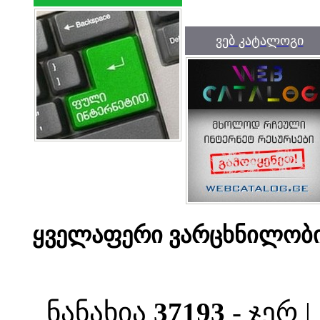
ვებ კატალოგი
ყველაფერი ვარცხნილობი
ნანახია
37193
- ჯერ 