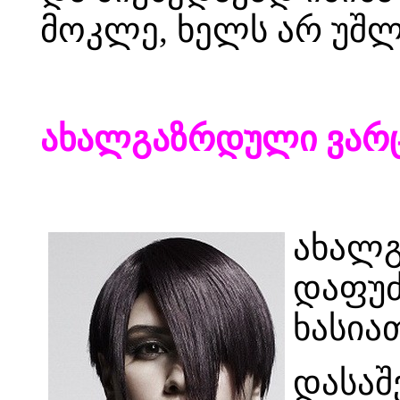
მოკლე, ხელს არ უშ
ახალგაზრდული ვარც
ახალ
დაფუძ
ხასია
დასაშ