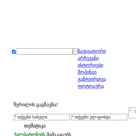
ნავიგატორი
არჩევანი
ისტორიები
შოპინგი
განტვირთვა
ფოტოაურა
წერილის გაგზავნა!
თემატიკა
ქალბატონებს
მამაკაცებს