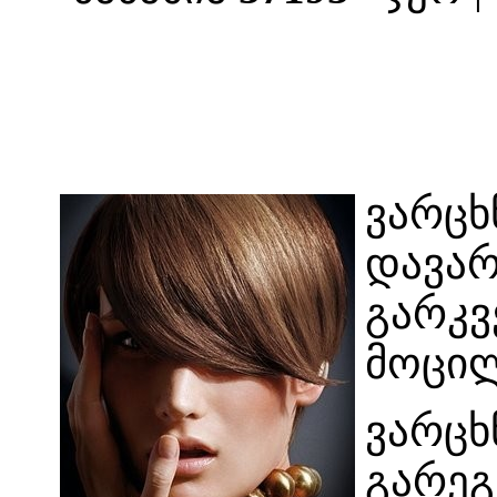
ვარცხ
დავარ
გარკვ
მოცილ
ვარცხ
გარეგ