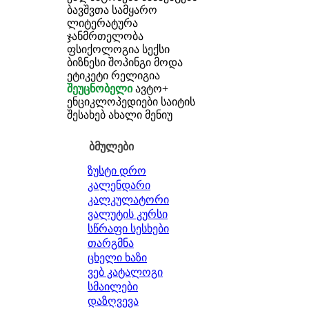
ბავშვთა სამყარო
ლიტერატურა
ჯანმრთელობა
ფსიქოლოგია
სექსი
ბიზნესი
შოპინგი
მოდა
ეტიკეტი
რელიგია
შეუცნობელი
ავტო+
ენციკლოპედიები
საიტის
შესახებ
ახალი მენიუ
ბმულები
ზუსტი დრო
კალენდარი
კალკულატორი
ვალუტის კურსი
სწრაფი სესხები
თარგმნა
ცხელი ხაზი
ვებ კატალოგი
სმაილები
დაზღვევა