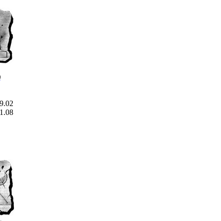
ი
29.02
31.08