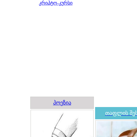
კრიპტო-კურსი
პოეზია
თაფლის შეს