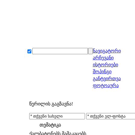
ნავიგატორი
არჩევანი
ისტორიები
შოპინგი
განტვირთვა
ფოტოაურა
წერილის გაგზავნა!
თემატიკა
ქალბატონებს
მამაკაცებს