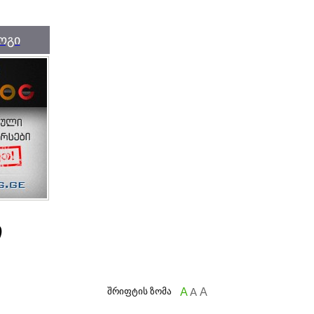
ოგი
ი
შრიფტის ზომა
A
A
A