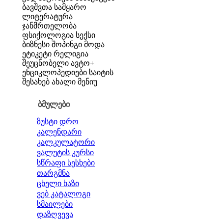
ბავშვთა სამყარო
ლიტერატურა
ჯანმრთელობა
ფსიქოლოგია
სექსი
ბიზნესი
შოპინგი
მოდა
ეტიკეტი
რელიგია
შეუცნობელი
ავტო+
ენციკლოპედიები
საიტის
შესახებ
ახალი მენიუ
ბმულები
ზუსტი დრო
კალენდარი
კალკულატორი
ვალუტის კურსი
სწრაფი სესხები
თარგმნა
ცხელი ხაზი
ვებ კატალოგი
სმაილები
დაზღვევა