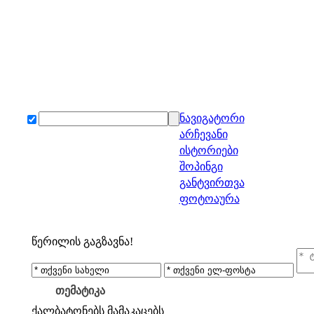
ნავიგატორი
არჩევანი
ისტორიები
შოპინგი
განტვირთვა
ფოტოაურა
წერილის გაგზავნა!
თემატიკა
ქალბატონებს
მამაკაცებს