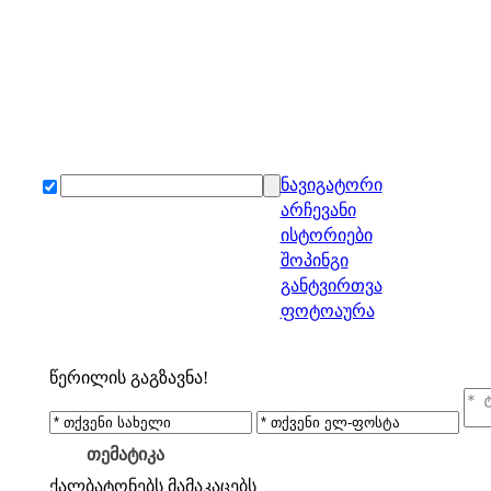
ნავიგატორი
არჩევანი
ისტორიები
შოპინგი
განტვირთვა
ფოტოაურა
წერილის გაგზავნა!
თემატიკა
ქალბატონებს
მამაკაცებს