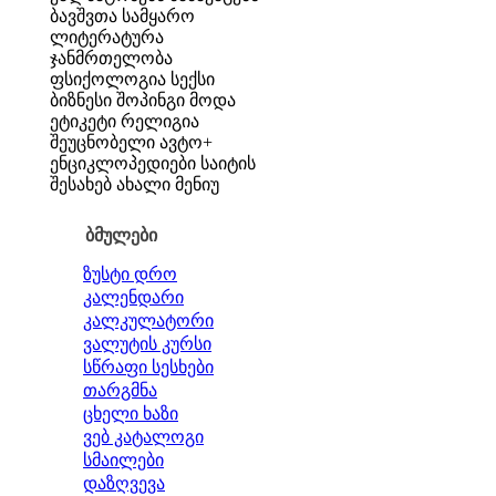
ბავშვთა სამყარო
ლიტერატურა
ჯანმრთელობა
ფსიქოლოგია
სექსი
ბიზნესი
შოპინგი
მოდა
ეტიკეტი
რელიგია
შეუცნობელი
ავტო+
ენციკლოპედიები
საიტის
შესახებ
ახალი მენიუ
ბმულები
ზუსტი დრო
კალენდარი
კალკულატორი
ვალუტის კურსი
სწრაფი სესხები
თარგმნა
ცხელი ხაზი
ვებ კატალოგი
სმაილები
დაზღვევა