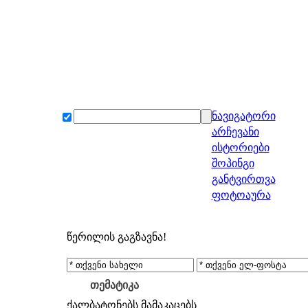
ნავიგატორი
არჩევანი
ისტორიები
შოპინგი
განტვირთვა
ფოტოაურა
წერილის გაგზავნა!
თემატიკა
ქალბატონებს
მამაკაცებს