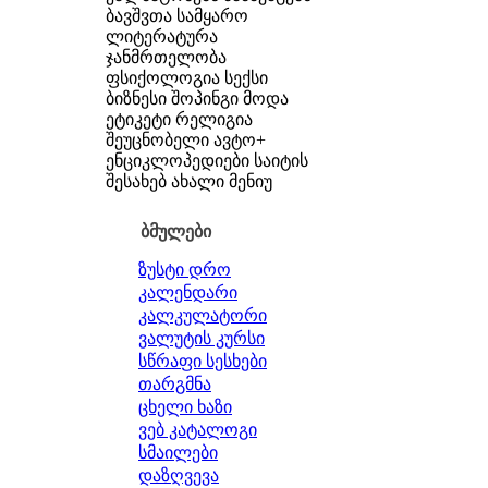
ბავშვთა სამყარო
ლიტერატურა
ჯანმრთელობა
ფსიქოლოგია
სექსი
ბიზნესი
შოპინგი
მოდა
ეტიკეტი
რელიგია
შეუცნობელი
ავტო+
ენციკლოპედიები
საიტის
შესახებ
ახალი მენიუ
ბმულები
ზუსტი დრო
კალენდარი
კალკულატორი
ვალუტის კურსი
სწრაფი სესხები
თარგმნა
ცხელი ხაზი
ვებ კატალოგი
სმაილები
დაზღვევა