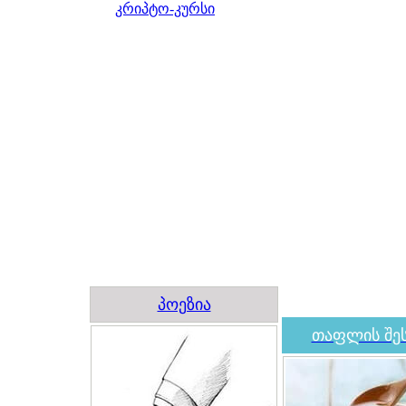
კრიპტო-კურსი
პოეზია
თაფლის შეს