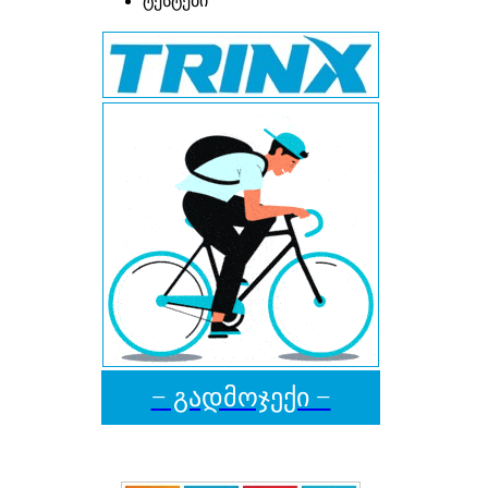
ტესტები
− გადმოჯექი −